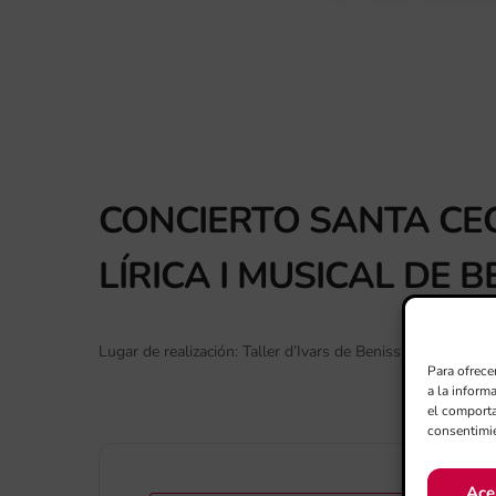
CONCIERTO SANTA CEC
LÍRICA I MUSICAL DE 
Lugar de realización: Taller d’Ivars de Benissa
Para ofrece
a la inform
el comporta
consentimie
Ace