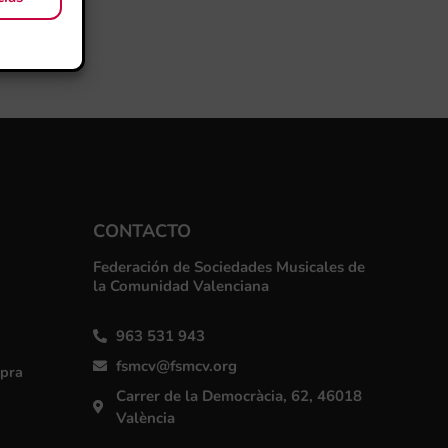
CONTACTO
Federación de Sociedades Musicales de
la Comunidad Valenciana
963 531 943
fsmcv@fsmcv.org
mpra
Carrer de la Democràcia, 62, 46018
València