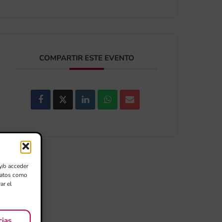
COMPARTIR ESTE EVENTO
y/o acceder
 datos como
ar el
cias