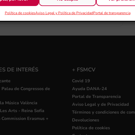
+ exportación iCal / Outlook
Política de cookies
Aviso Legal y Política de Privacidad
Portal de transparencia
S DE INTERÉS
+ FSMCV
cante
Covid 19
i Palau de Congressos de
Ayuda DANA-24
Portal de Transparencia
la Música València
Aviso Legal y de Privacidad
Les Arts - Reina Sofía
Términos y condiciones de co
 Commission Erasmus +
Devoluciones
Política de cookies