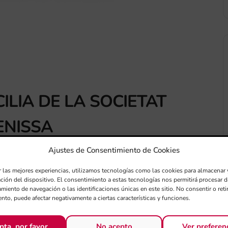
ILIA DE LA SOCIETAT
BENISSA
Ajustes de Consentimiento de Cookies
r las mejores experiencias, utilizamos tecnologías como las cookies para almacenar 
ación del dispositivo. El consentimiento a estas tecnologías nos permitirá procesar
miento de navegación o las identificaciones únicas en este sitio. No consentir o retir
nto, puede afectar negativamente a ciertas características y funciones.
pta, por favor
No acepto
Ver preferen