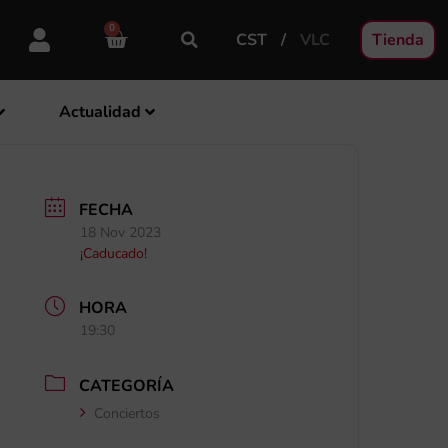
0
CST
VLC
Tienda
Actualidad
FECHA
18 Nov 2023
¡Caducado!
HORA
19:30
CATEGORÍA
Conciertos