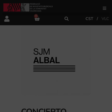
0
CST
VLC
FSMCV
Áreas de gestión
Área educativa
Área artística
Actualidad
Tienda
CONCIERTO