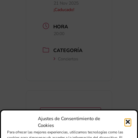
21 Nov 2025
¡Caducado!
HORA
20:00
CATEGORÍA
Conciertos
+ Añadir a Google Calendar
Ajustes de Consentimiento de
Cookies
Para ofrecer las mejores experiencias, utilizamos tecnologías como las
+ exportación iCal / Outlook
cookies para almacenar y/o acceder a la información del dispositivo. El