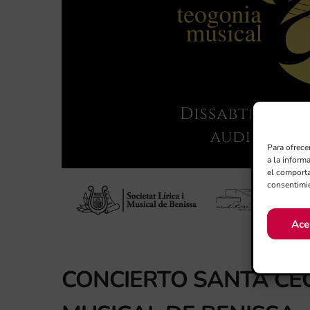
Para ofrece
a la inform
el comporta
consentimie
Ace
CONCIERTO SANTA CECIL