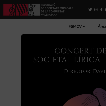
FSMCV
Área