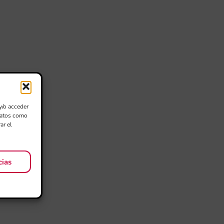
y/o acceder
 datos como
ar el
cias