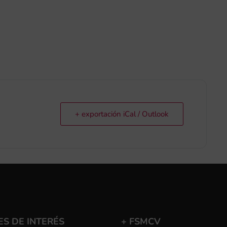
+ exportación iCal / Outlook
S DE INTERÉS
+ FSMCV