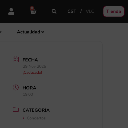
0
CST
VLC
Tienda
Actualidad
FECHA
29 Nov 2025
¡Caducado!
HORA
19:00
CATEGORÍA
Conciertos