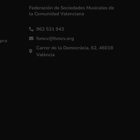
Federación de Sociedades Musicales de
la Comunidad Valenciana
963 531 943
fsmcv@fsmcv.org
mpra
Carrer de la Democràcia, 62, 46018
València