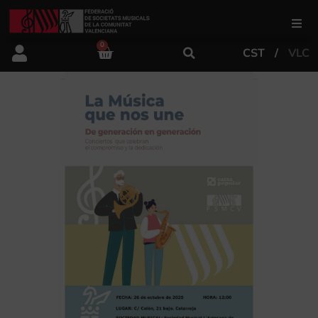
0
CST
VLC
FSMCV
Áreas de gestión
Área educativa
Área artística
Actualidad
Tienda