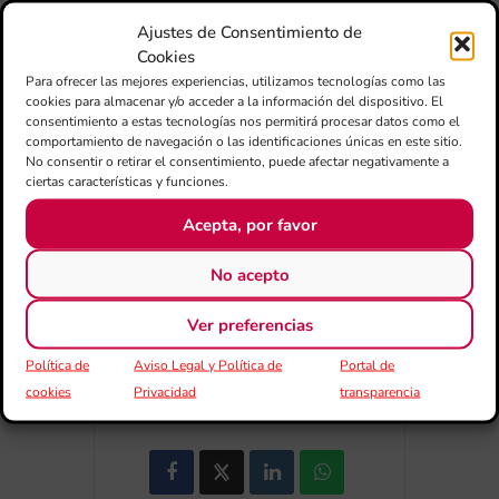
Ajustes de Consentimiento de
Cookies
Para ofrecer las mejores experiencias, utilizamos tecnologías como las
cookies para almacenar y/o acceder a la información del dispositivo. El
consentimiento a estas tecnologías nos permitirá procesar datos como el
comportamiento de navegación o las identificaciones únicas en este sitio.
No consentir o retirar el consentimiento, puede afectar negativamente a
34
23
2
17
ciertas características y funciones.
Acepta, por favor
DIAS
HORAS
MINUTOS
SEGUNDOS
No acepto
Ver preferencias
Política de
Aviso Legal y Política de
Portal de
COMPARTIR ESTE EVENTO
cookies
Privacidad
transparencia