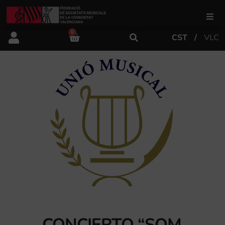
0
CST
VLC
FSMCV
Áreas de gestión
Área educativa
Área artística
Actualidad
Tienda
CONCIERTO “SOM