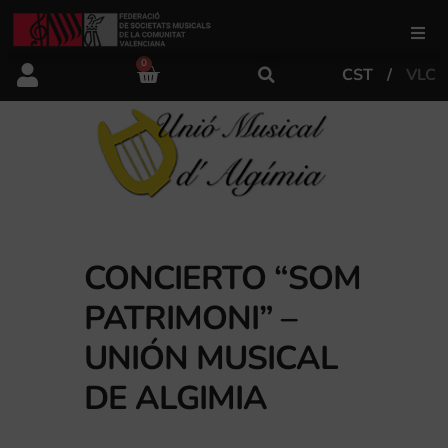
0
CST
VLC
FSMCV
Áreas de gestión
Área educativa
CONCIERTO “SOM
Área artística
PATRIMONI” –
UNIÓN MUSICAL
Actualidad
DE ALGIMIA
Tienda