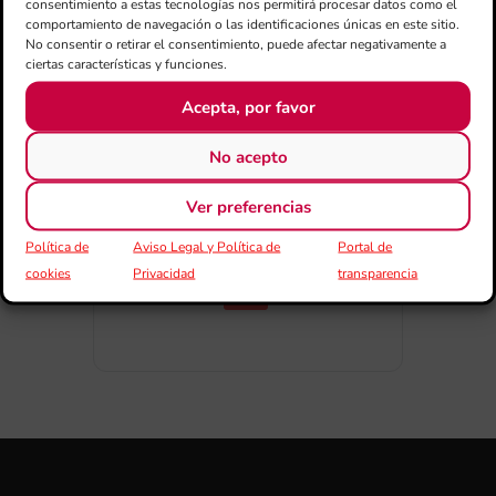
consentimiento a estas tecnologías nos permitirá procesar datos como el
DIAS
HORAS
MINUTOS
SEGUNDOS
comportamiento de navegación o las identificaciones únicas en este sitio.
No consentir o retirar el consentimiento, puede afectar negativamente a
ciertas características y funciones.
Acepta, por favor
COMPARTIR ESTE EVENTO
No acepto
Ver preferencias
Política de
Aviso Legal y Política de
Portal de
cookies
Privacidad
transparencia