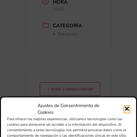
HORA
18:00
CATEGORÍA
Conciertos
+ Añadir a Google Calendar
Ajustes de Consentimiento de
+ exportación iCal / Outlook
Cookies
Para ofrecer las mejores experiencias, utilizamos tecnologías como las
cookies para almacenar y/o acceder a la información del dispositivo. El
consentimiento a estas tecnologías nos permitirá procesar datos como el
comportamiento de navegación o las identificaciones únicas en este sitio.