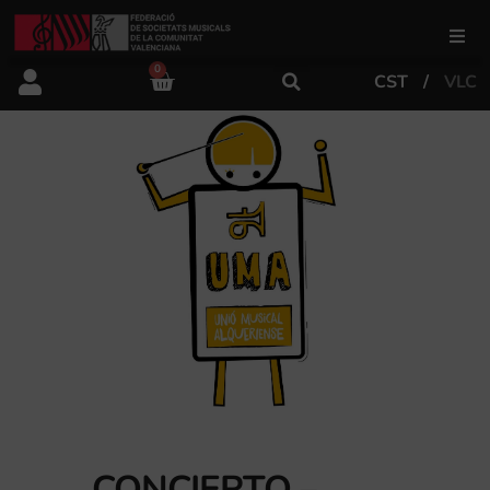
0
CST
VLC
FSMCV
Áreas de gestión
Área educativa
Área artística
Actualidad
Tienda
CONCIERTO –