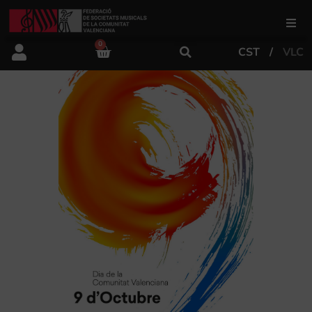
0
CST
VLC
FSMCV
Áreas de gestión
Área educativa
Área artística
Actualidad
Tienda