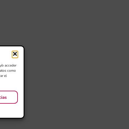
y/o acceder
 datos como
ar el
cias