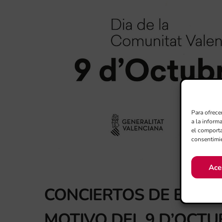
Para ofrece
a la inform
el comporta
consentimie
Ace
CONCIERTOS DE BAND
MOTIVO DEL 9 D’OCTU