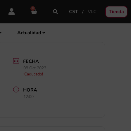
0
CST
VLC
Tienda
Actualidad
FECHA
08 Oct 2023
¡Caducado!
HORA
12:00