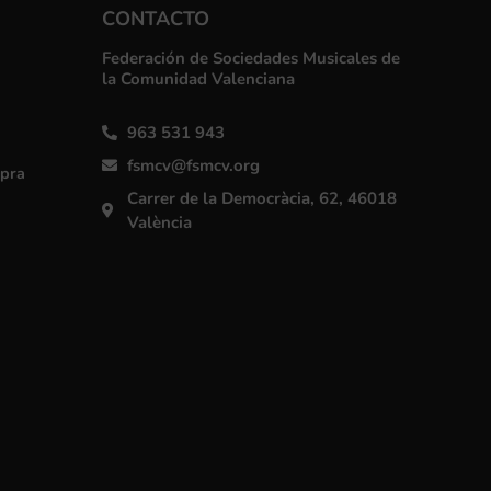
CONTACTO
Federación de Sociedades Musicales de
la Comunidad Valenciana
963 531 943
fsmcv@fsmcv.org
mpra
Carrer de la Democràcia, 62, 46018
València