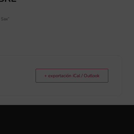
e Sax”
)
+ exportación iCal / Outlook