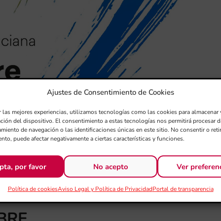
Ajustes de Consentimiento de Cookies
r las mejores experiencias, utilizamos tecnologías como las cookies para almacenar 
ación del dispositivo. El consentimiento a estas tecnologías nos permitirá procesar
miento de navegación o las identificaciones únicas en este sitio. No consentir o retir
nto, puede afectar negativamente a ciertas características y funciones.
pta, por favor
No acepto
Ver preferen
AS DE MÚSICA CON
Política de cookies
Aviso Legal y Política de Privacidad
Portal de transparencia
BRE