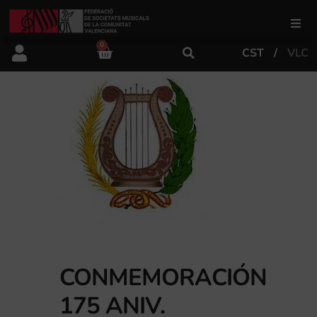
0
CST
VLC
FSMCV
Áreas de gestión
Área educativa
Área artística
Actualidad
CONMEMORACIÓN
175 ANIV.
Tienda