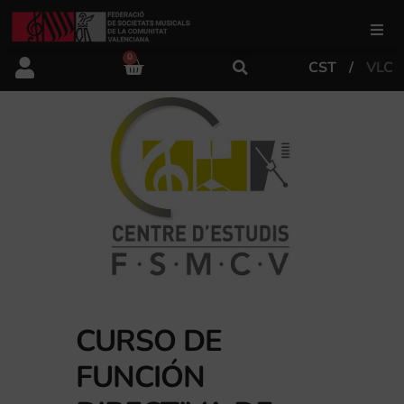
0
CST
VLC
FSMCV
Áreas de gestión
Área educativa
Área artística
Actualidad
CURSO DE
FUNCIÓN
Tienda