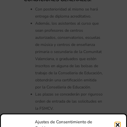
Con posterioridad al mismo se hará
entrega de diploma acreditativo.
Además, los asistentes al curso que
sean profesores de centros
autorizados, conservatorios, escuelas
de música y centros de enseñanza
primaria o secundaria de la Comunitat
Valenciana, o graduados que estén
inscritos en alguna de las bolsas de
trabajo de la Conselleria de Educación,
obtendrán una certificación emitida
por la Conselleria de Educación.
Las plazas se concederán por riguroso
orden de entrada de las solicitudes en
la FSMCV.
FORMA DE PAGO:
Ajustes de Consentimiento de