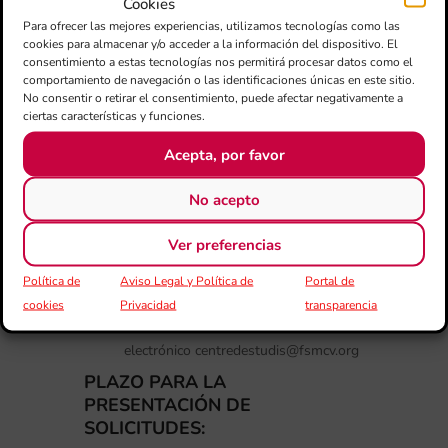
El curso tiene un coste de 30 euros en
Cookies
concepto de matrícula, material y
Para ofrecer las mejores experiencias, utilizamos tecnologías como las
cookies para almacenar y/o acceder a la información del dispositivo. El
emisión de certificado.
consentimiento a estas tecnologías nos permitirá procesar datos como el
Una vez finalizado el plazo de
comportamiento de navegación o las identificaciones únicas en este sitio.
No consentir o retirar el consentimiento, puede afectar negativamente a
inscripción se comunicará a los
ciertas características y funciones.
solicitantes si han sido admitidos o
no.
Acepta, por favor
Los participantes seleccionados
No acepto
tendrán un plazo de 3 días desde la
comunicación, para la realización de la
Ver preferencias
transferencia bancaria en el número de
cuenta que la FSMCV le comunicará y
Política de
Aviso Legal y Política de
Portal de
para el envío de copia del resguardo
cookies
Privacidad
transparencia
bancario a través del correo
electrónico centredestudis@fsmcv.org
PLAZO PARA LA
PRESENTACIÓN DE
SOLICITUDES: