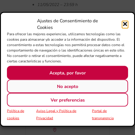
11/05/2022 – 23:59 h
ORGANIZA:
Ajustes de Consentimiento de
Centro de Estudios de la FSMCV
Cookies
Para ofrecer las mejores experiencias, utilizamos tecnologías como las
cookies para almacenar y/o acceder a la información del dispositivo. El
consentimiento a estas tecnologías nos permitirá procesar datos como el
comportamiento de navegación o las identificaciones únicas en este sitio.
No consentir o retirar el consentimiento, puede afectar negativamente a
ciertas características y funciones.
FECHA
Acepta, por favor
14 May 2022
¡Caducado!
No acepto
HORA
Ver preferencias
00:00 - 00:00
Política de
Aviso Legal y Política de
Portal de
cookies
Privacidad
transparencia
LUGAR