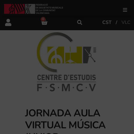
0
CST
VLC
FSMCV
Áreas de gestión
Área educativa
Área artística
Actualidad
JORNADA AULA
VIRTUAL MÚSICA
Tienda