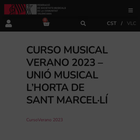
0
CST
VLC
FSMCV
Áreas de gestión
CURSO MUSICAL
VERANO 2023 –
Área educativa
UNIÓ MUSICAL
L’HORTA DE
Área artística
SANT MARCEL·LÍ
Actualidad
CursoVerano 2023
Tienda