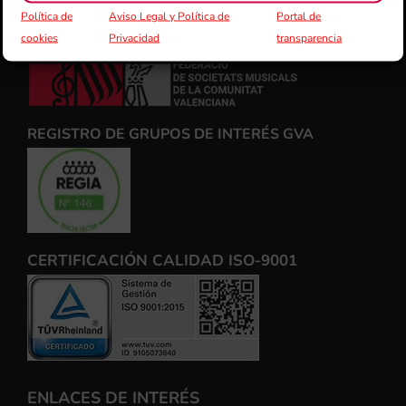
Política de
Aviso Legal y Política de
Portal de
cookies
Privacidad
transparencia
FSMCV
REGISTRO DE GRUPOS DE INTERÉS GVA
CERTIFICACIÓN CALIDAD ISO-9001
ENLACES DE INTERÉS