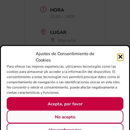
HORA
11:00 - 18:00
LUGAR
Alborache
Alborache
Ajustes de Consentimiento de
Cookies
CATEGORÍA
Para ofrecer las mejores experiencias, utilizamos tecnologías como las
Conciertos
cookies para almacenar y/o acceder a la información del dispositivo. El
consentimiento a estas tecnologías nos permitirá procesar datos como el
comportamiento de navegación o las identificaciones únicas en este sitio.
No consentir o retirar el consentimiento, puede afectar negativamente a
ciertas características y funciones.
Acepta, por favor
No acepto
+ Añadir a Google Calendar
Ver preferencias