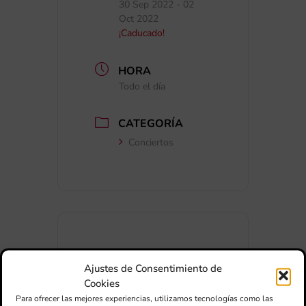
30 Sep 2022
- 02
Oct 2022
¡Caducado!
HORA
Todo el día
CATEGORÍA
Conciertos
+ Añadir a Google Calendar
Ajustes de Consentimiento de
Cookies
Para ofrecer las mejores experiencias, utilizamos tecnologías como las
+ exportación iCal / Outlook