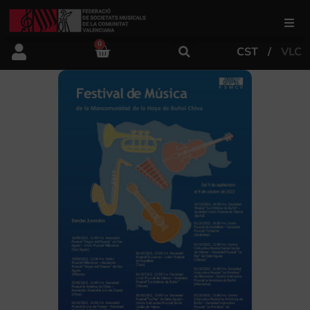
0
CST
VLC
FSMCV
Áreas de gestión
Área educativa
Área artística
Actualidad
Tienda