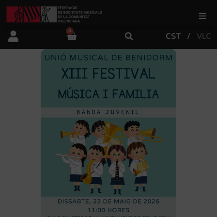
0
CST
VLC
FSMCV
Áreas de gestión
Área educativa
Área artística
Actualidad
Tienda