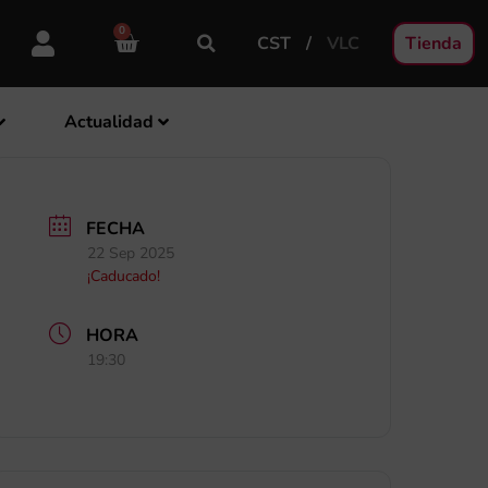
0
CST
VLC
Tienda
Actualidad
FECHA
22 Sep 2025
¡Caducado!
HORA
19:30