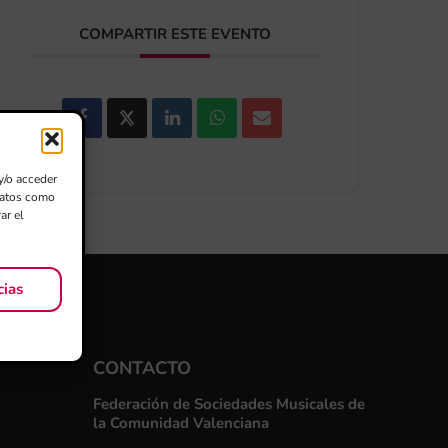
COMPARTIR ESTE EVENTO
y/o acceder
 datos como
ar el
cias
CONTACTO
Federación de Sociedades Musicales de
la Comunidad Valenciana