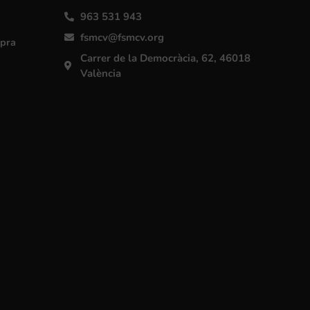
963 531 943
fsmcv@fsmcv.org
mpra
Carrer de la Democràcia, 62, 46018
València