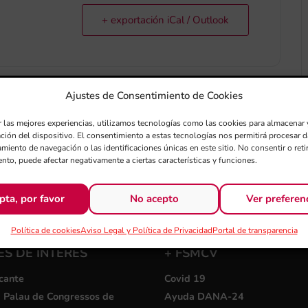
+ exportación iCal / Outlook
Ajustes de Consentimiento de Cookies
r las mejores experiencias, utilizamos tecnologías como las cookies para almacenar 
ación del dispositivo. El consentimiento a estas tecnologías nos permitirá procesar
miento de navegación o las identificaciones únicas en este sitio. No consentir o retir
nto, puede afectar negativamente a ciertas características y funciones.
pta, por favor
No acepto
Ver preferen
Política de cookies
Aviso Legal y Política de Privacidad
Portal de transparencia
S DE INTERÉS
+ FSMCV
cante
Covid 19
i Palau de Congressos de
Ayuda DANA-24