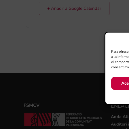
+ Añadir a Google Calendar
Para ofrece
a la inform
el comporta
consentimie
Ace
FSMCV
ENLACE
Adda Ali
Auditori 