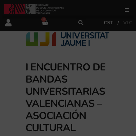
0
CST
VLC
FSMCV
Áreas de gestión
I ENCUENTRO DE
Área educativa
BANDAS
Área artística
UNIVERSITARIAS
VALENCIANAS –
Actualidad
ASOCIACIÓN
CULTURAL
Tienda