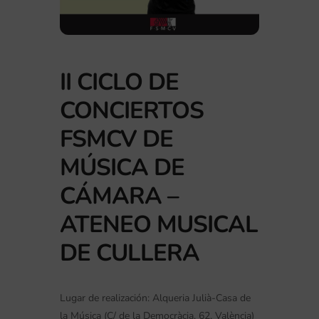
II CICLO DE
CONCIERTOS
FSMCV DE
MÚSICA DE
CÁMARA –
ATENEO MUSICAL
DE CULLERA
Lugar de realización:
Alqueria Julià-Casa de
la Música (C/ de la Democràcia, 62, València)