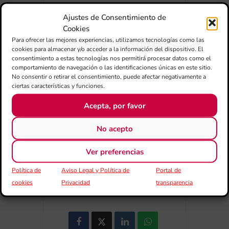
Ajustes de Consentimiento de
Cookies
Para ofrecer las mejores experiencias, utilizamos tecnologías como las
cookies para almacenar y/o acceder a la información del dispositivo. El
consentimiento a estas tecnologías nos permitirá procesar datos como el
+ Añadir a Google Calendar
comportamiento de navegación o las identificaciones únicas en este sitio.
No consentir o retirar el consentimiento, puede afectar negativamente a
ciertas características y funciones.
+ exportación iCal / Outlook
Acepta, por favor
No acepto
Ver preferencias
Política de
Aviso Legal y Política de
Portal de
COMPARTIR ESTE EVENTO
cookies
Privacidad
transparencia