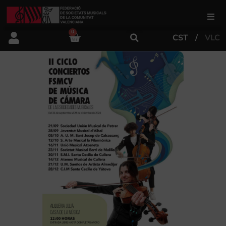
0
CST
VLC
FSMCV
Áreas de gestión
Área educativa
Área artística
Actualidad
Tienda