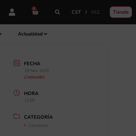
0
CST
VLC
Tienda
Actualidad
FECHA
29 Nov 2025
¡Caducado!
HORA
12:00
CATEGORÍA
Conciertos