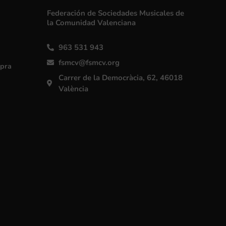
Federación de Sociedades Musicales de
la Comunidad Valenciana
963 531 943
fsmcv@fsmcv.org
mpra
Carrer de la Democràcia, 62, 46018
València