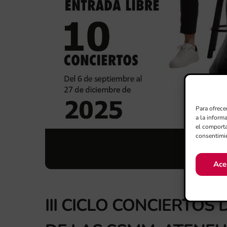
Para ofrece
a la inform
el comporta
consentimie
Ace
III CICLO CONCIERTO