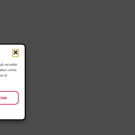
y/o acceder
 datos como
ar el
cias