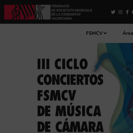
FSMCV
Área