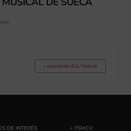
 MUSICAL DE SUECA
encia.
+ exportación iCal / Outlook
S DE INTERÉS
+ FSMCV