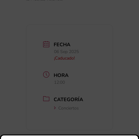
FECHA
06 Sep 2025
¡Caducado!
HORA
12:00
CATEGORÍA
Conciertos