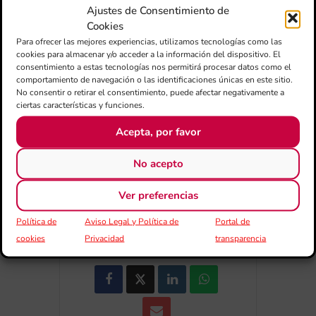
Ajustes de Consentimiento de
Cookies
Para ofrecer las mejores experiencias, utilizamos tecnologías como las
cookies para almacenar y/o acceder a la información del dispositivo. El
+ Añadir a Google Calendar
consentimiento a estas tecnologías nos permitirá procesar datos como el
comportamiento de navegación o las identificaciones únicas en este sitio.
No consentir o retirar el consentimiento, puede afectar negativamente a
+ exportación iCal / Outlook
ciertas características y funciones.
Acepta, por favor
No acepto
Ver preferencias
COMPARTIR ESTE EVENTO
Política de
Aviso Legal y Política de
Portal de
cookies
Privacidad
transparencia