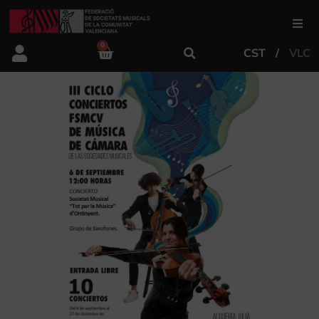
0
CST
VLC
FSMCV
Áreas de gestión
Área educativa
Área artística
Actualidad
Tienda