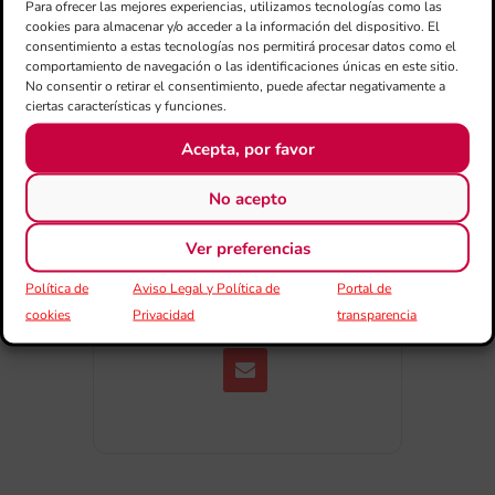
Para ofrecer las mejores experiencias, utilizamos tecnologías como las
cookies para almacenar y/o acceder a la información del dispositivo. El
+ exportación iCal / Outlook
consentimiento a estas tecnologías nos permitirá procesar datos como el
comportamiento de navegación o las identificaciones únicas en este sitio.
No consentir o retirar el consentimiento, puede afectar negativamente a
ciertas características y funciones.
Acepta, por favor
No acepto
COMPARTIR ESTE EVENTO
Ver preferencias
Política de
Aviso Legal y Política de
Portal de
cookies
Privacidad
transparencia