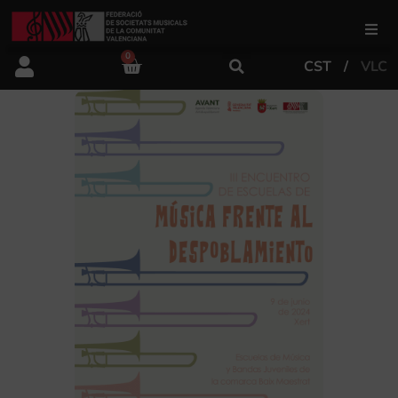
0
CST
VLC
FSMCV
Áreas de gestión
Área educativa
Área artística
Actualidad
Tienda