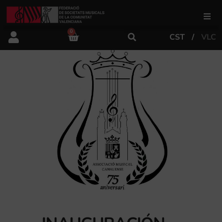
0
CST
VLC
FSMCV
Áreas de gestión
Área educativa
Área artística
Actualidad
Tienda