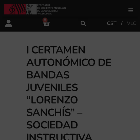
0
CST
VLC
FSMCV
Áreas de gestión
I CERTAMEN
AUTONÓMICO DE
Área educativa
BANDAS
JUVENILES
Área artística
“LORENZO
SANCHÍS” –
Actualidad
SOCIEDAD
Tienda
INSTRUCTIVA