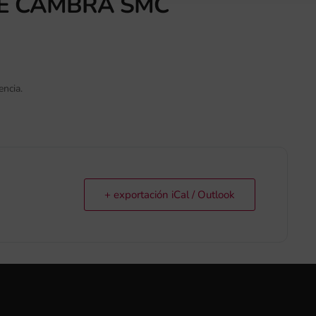
DE CAMBRA SMC
encia.
+ exportación iCal / Outlook