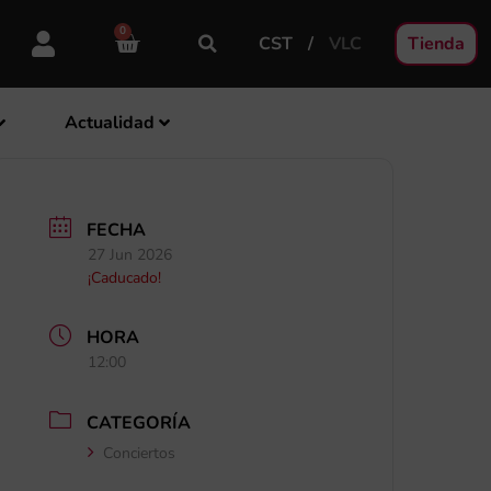
0
CST
VLC
Tienda
Actualidad
FECHA
27 Jun 2026
¡Caducado!
HORA
12:00
CATEGORÍA
Conciertos