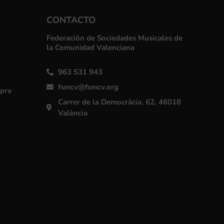
CONTACTO
Federación de Sociedades Musicales de
la Comunidad Valenciana
963 531 943
fsmcv@fsmcv.org
mpra
Carrer de la Democràcia, 62, 46018
València