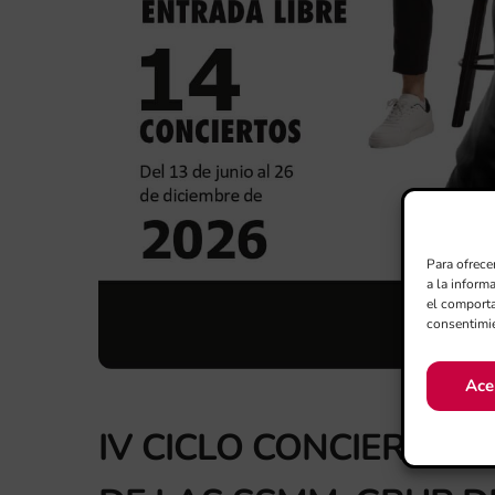
Para ofrece
a la inform
el comporta
consentimie
Ace
IV CICLO CONCIERTOS