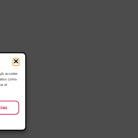
y/o acceder
 datos como
ar el
cias