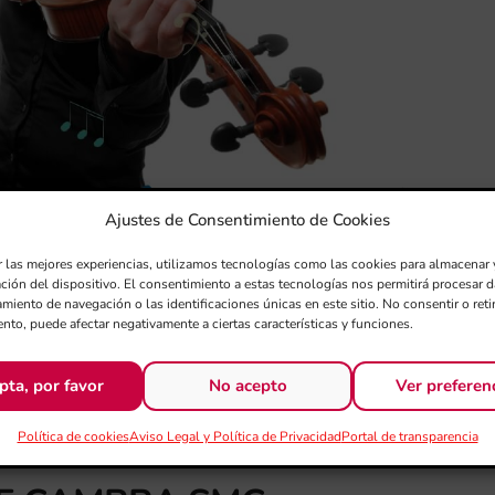
Ajustes de Consentimiento de Cookies
r las mejores experiencias, utilizamos tecnologías como las cookies para almacenar 
ación del dispositivo. El consentimiento a estas tecnologías nos permitirá procesar
miento de navegación o las identificaciones únicas en este sitio. No consentir o retir
nto, puede afectar negativamente a ciertas características y funciones.
pta, por favor
No acepto
Ver preferen
 DE MÚSICA DE CÁMARA
Política de cookies
Aviso Legal y Política de Privacidad
Portal de transparencia