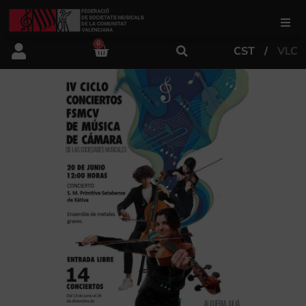
0
CST
VLC
FSMCV
Áreas de gestión
Área educativa
Área artística
Actualidad
Tienda