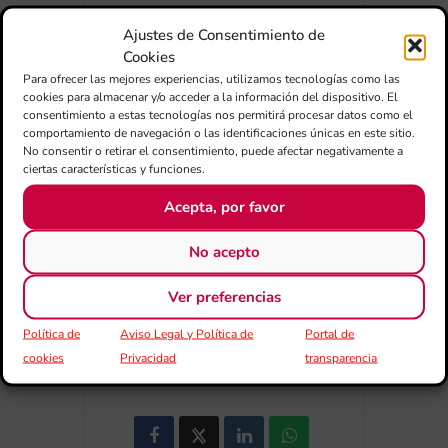
Ajustes de Consentimiento de
Cookies
Para ofrecer las mejores experiencias, utilizamos tecnologías como las
cookies para almacenar y/o acceder a la información del dispositivo. El
consentimiento a estas tecnologías nos permitirá procesar datos como el
+ Añadir a Google Calendar
comportamiento de navegación o las identificaciones únicas en este sitio.
No consentir o retirar el consentimiento, puede afectar negativamente a
ciertas características y funciones.
+ exportación iCal / Outlook
Acepta, por favor
No acepto
Ver preferencias
Política de
Aviso Legal y Política de
Portal de
COMPARTIR ESTE EVENTO
cookies
Privacidad
transparencia