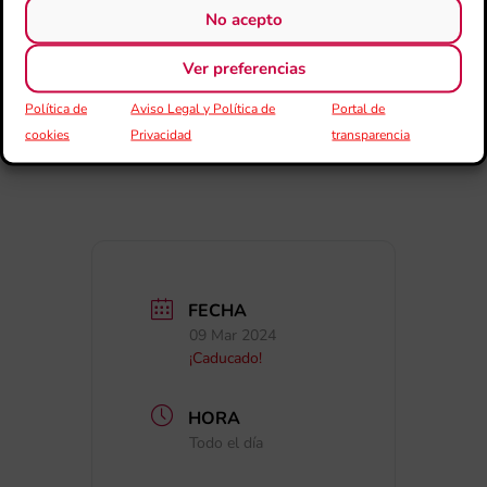
PRESENTACIÓN DE
No acepto
SOLICITUDES:
Ver preferencias
06/03/2024 – 23:59 h
Política de
Aviso Legal y Política de
Portal de
ORGANIZA:
cookies
Privacidad
transparencia
Centro de Estudios de la FSMCV
FECHA
09 Mar 2024
¡Caducado!
HORA
Todo el día