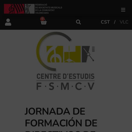
0
CST
VLC
FSMCV
Áreas de gestión
Área educativa
Área artística
Actualidad
JORNADA DE
FORMACIÓN DE
Tienda