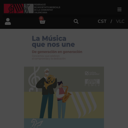
0
CST
VLC
FSMCV
Áreas de gestión
Área educativa
Área artística
Actualidad
Tienda