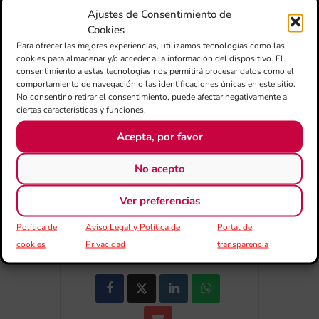
Ajustes de Consentimiento de
Cookies
Para ofrecer las mejores experiencias, utilizamos tecnologías como las
cookies para almacenar y/o acceder a la información del dispositivo. El
+ Añadir a Google Calendar
consentimiento a estas tecnologías nos permitirá procesar datos como el
comportamiento de navegación o las identificaciones únicas en este sitio.
No consentir o retirar el consentimiento, puede afectar negativamente a
+ exportación iCal / Outlook
ciertas características y funciones.
Acepta, por favor
No acepto
Ver preferencias
Política de
Aviso Legal y Política de
Portal de
COMPARTIR ESTE EVENTO
cookies
Privacidad
transparencia