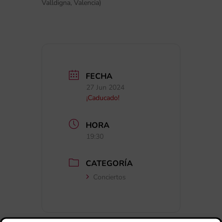
Valldigna, Valencia)
FECHA
27 Jun 2024
¡Caducado!
HORA
19:30
CATEGORÍA
Conciertos