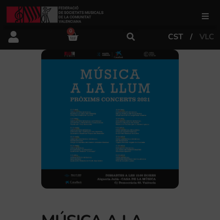
0
CST
VLC
FSMCV
Áreas de gestión
Área educativa
Área artística
Actualidad
Tienda