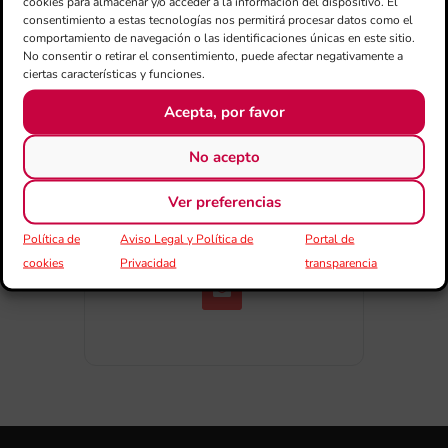
cookies para almacenar y/o acceder a la información del dispositivo. El
consentimiento a estas tecnologías nos permitirá procesar datos como el
comportamiento de navegación o las identificaciones únicas en este sitio.
No consentir o retirar el consentimiento, puede afectar negativamente a
ciertas características y funciones.
Acepta, por favor
No acepto
COMPARTIR ESTE EVENTO
Ver preferencias
Política de
Aviso Legal y Política de
Portal de
cookies
Privacidad
transparencia