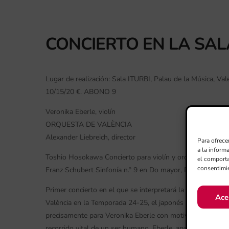
CONCIERTO EN LA SAL
Lugar de realización: Sala ITURBI, Palau de la Música, Vale
10/15/20 €. ABONO 9
Veronika Eberle, violín
ORQUESTA DE VALÈNCIA
Alexander Liebreich, director
Para ofrece
a la inform
Toshio Hosokawa Concierto para violín y orquesta “Genes
el comporta
consentimie
Franz Schubert Sinfonía n.º 9 en Do mayor, D 944 “La Gr
Primer concierto en el que se interpretará la obra del com
Ace
València en la Temporada 24-25, el japonés Toshio Hosoka
precisamente para Veronika Eberle con motivo del nacimien
recorrido vital de un ser humano. Eberle, apadrinada con 