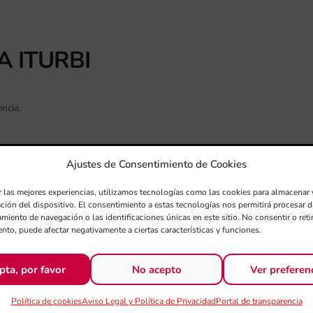
A ITURBI
ncia.
Ajustes de Consentimiento de Cookies
r las mejores experiencias, utilizamos tecnologías como las cookies para almacenar 
ación del dispositivo. El consentimiento a estas tecnologías nos permitirá procesar
is”
miento de navegación o las identificaciones únicas en este sitio. No consentir o retir
nto, puede afectar negativamente a ciertas características y funciones.
ande”
positor residente del Palau de la Música y de la Orquesta de
pta, por favor
No acepto
Ver preferen
wa. Su Concierto para violín y orquesta “Genesis” fue escrito
to del hijo de la violinista. La partitura plasma musicalmente el
Política de cookies
Aviso Legal y Política de Privacidad
Portal de transparencia
tan solo 16 años por Sir Simon Rattle, actuó por primera vez en