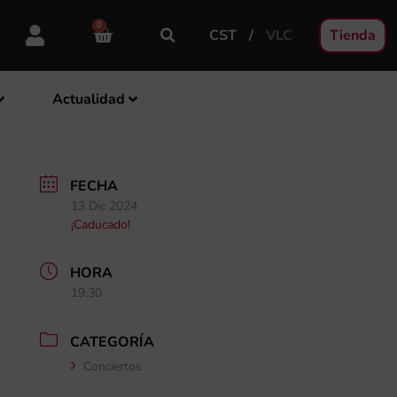
0
CST
VLC
Tienda
Actualidad
FECHA
13 Dic 2024
¡Caducado!
HORA
19:30
CATEGORÍA
Conciertos