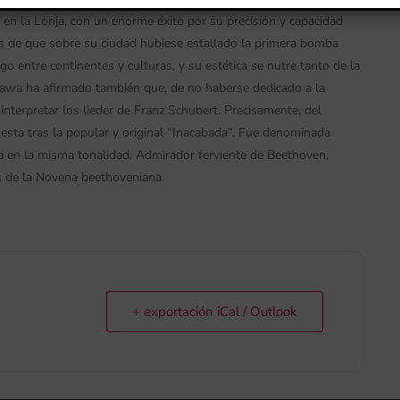
 en la Lonja, con un enorme éxito por su precisión y capacidad
 de que sobre su ciudad hubiese estallado la primera bomba
o entre continentes y culturas, y su estética se nutre tanto de la
awa ha afirmado también que, de no haberse dedicado a la
interpretar los lieder de Franz Schubert. Precisamente, del
sta tras la popular y original “Inacabada”. Fue denominada
ta en la misma tonalidad. Admirador ferviente de Beethoven,
os de la Novena beethoveniana.
+ exportación iCal / Outlook