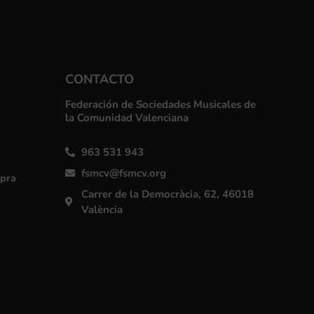
CONTACTO
Federación de Sociedades Musicales de
la Comunidad Valenciana
963 531 943
fsmcv@fsmcv.org
mpra
Carrer de la Democràcia, 62, 46018
València