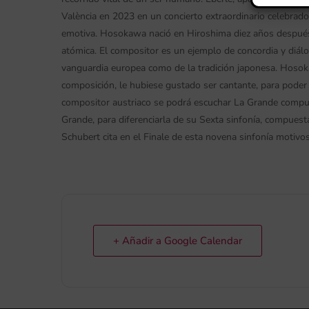
València en 2023 en un concierto extraordinario celebrado
emotiva. Hosokawa nació en Hiroshima diez años después
atómica. El compositor es un ejemplo de concordia y diálog
vanguardia europea como de la tradición japonesa. Hosok
composición, le hubiese gustado ser cantante, para poder 
compositor austriaco se podrá escuchar La Grande compue
Grande, para diferenciarla de su Sexta sinfonía, compues
Schubert cita en el Finale de esta novena sinfonía motiv
+ Añadir a Google Calendar