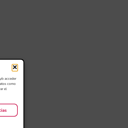
y/o acceder
 datos como
ar el
cias