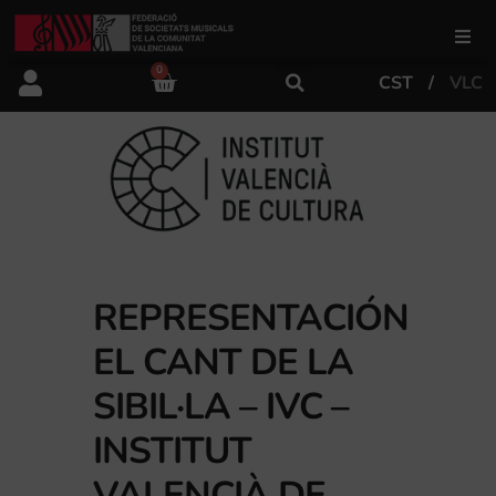
0
CST
VLC
FSMCV
Áreas de gestión
Área educativa
REPRESENTACIÓN
Área artística
EL CANT DE LA
Actualidad
SIBIL·LA – IVC –
INSTITUT
Tienda
VALENCIÀ DE