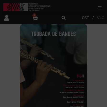
0
CST
VLC
FSMCV
Áreas de gestión
Área educativa
Área artística
Actualidad
Tienda