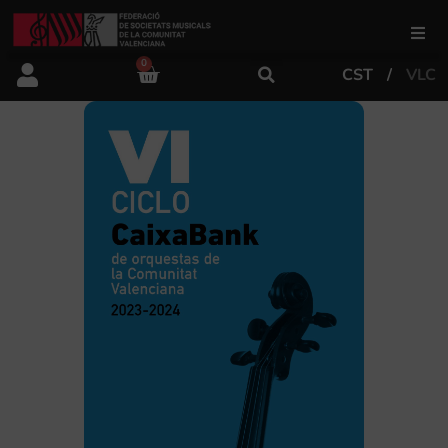
0
CST
VLC
FSMCV
Áreas de gestión
Área educativa
Área artística
Actualidad
Tienda