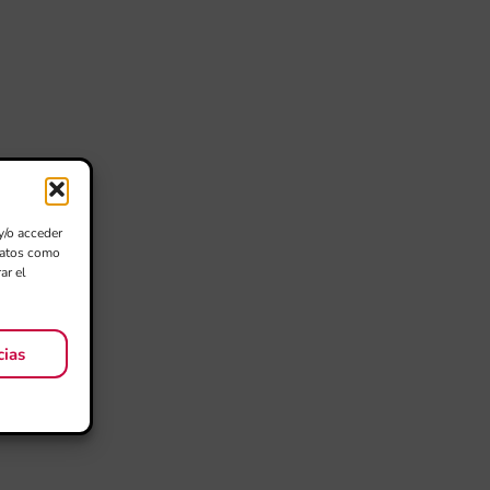
y/o acceder
 datos como
ar el
cias