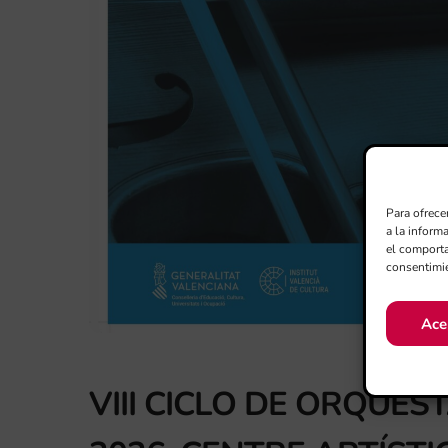
Para ofrece
a la inform
el comporta
consentimie
Ace
VIII CICLO DE ORQUES