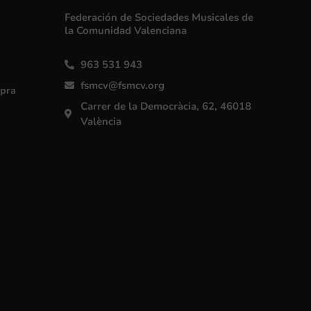
Federación de Sociedades Musicales de
la Comunidad Valenciana
963 531 943
fsmcv@fsmcv.org
mpra
Carrer de la Democràcia, 62, 46018
València