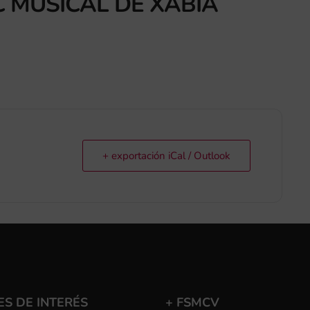
C MUSICAL DE XÀBIA
+ exportación iCal / Outlook
S DE INTERÉS
+ FSMCV