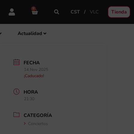
0
CST
VLC
Tienda
Actualidad
FECHA
14 Nov 2025
¡Caducado!
HORA
21:30
CATEGORÍA
Conciertos