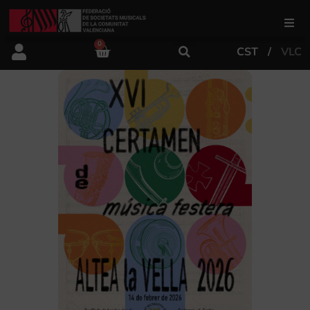
0
CST
VLC
FSMCV
Áreas de gestión
Área educativa
Área artística
Actualidad
Tienda