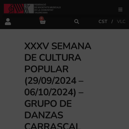
0
CST
VLC
FSMCV
Áreas de gestión
XXXV SEMANA
DE CULTURA
Área educativa
POPULAR
(29/09/2024 –
Área artística
06/10/2024) –
GRUPO DE
Actualidad
DANZAS
Tienda
CARRASCAL