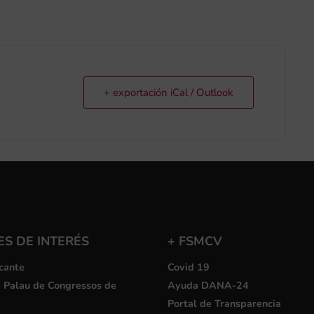
+ exportación iCal / Outlook
S DE INTERÉS
+ FSMCV
cante
Covid 19
i Palau de Congressos de
Ayuda DANA-24
Portal de Transparencia