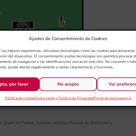
Ajustes de Consentimiento de Cookies
r las mejores experiencias, utilizamos tecnologías como las cookies para almacenar 
ación del dispositivo. El consentimiento a estas tecnologías nos permitirá procesar
MÚSICA DE MOROS Y
miento de navegación o las identificaciones únicas en este sitio. No consentir o retir
nto, puede afectar negativamente a ciertas características y funciones.
2023
pta, por favor
No acepto
Ver preferen
Política de cookies
Aviso Legal y Política de Privacidad
Portal de transparencia
e Quart de Poblet, Societat Artística Musical de Ontinyent y