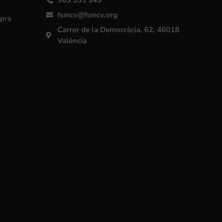
fsmcv@fsmcv.org
mpra
Carrer de la Democràcia, 62, 46018
València