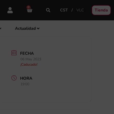
0
CST
VLC
Tienda
Actualidad
FECHA
06 May 2023
¡Caducado!
HORA
19:00