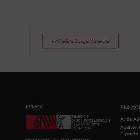
+ Añadir a Google Calendar
FSMCV
ENLACE
Adda Ali
Auditori 
Castelló