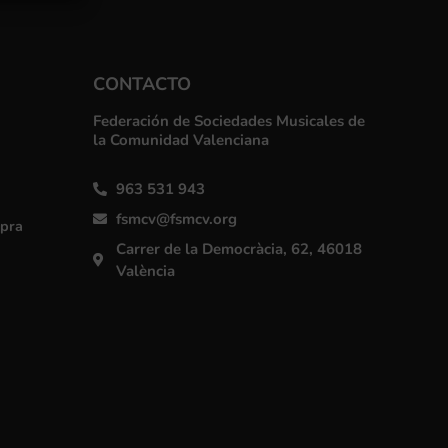
CONTACTO
Federación de Sociedades Musicales de
la Comunidad Valenciana
963 531 943
fsmcv@fsmcv.org
mpra
Carrer de la Democràcia, 62, 46018
València