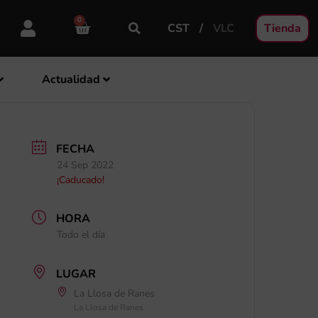
0
CST
VLC
Tienda
Actualidad
FECHA
24 Sep 2022
¡Caducado!
HORA
Todo el día
LUGAR
La Llosa de Ranes
La Llosa de Ranes