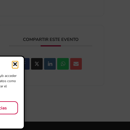
COMPARTIR ESTE EVENTO
y/o acceder
 datos como
ar el
cias