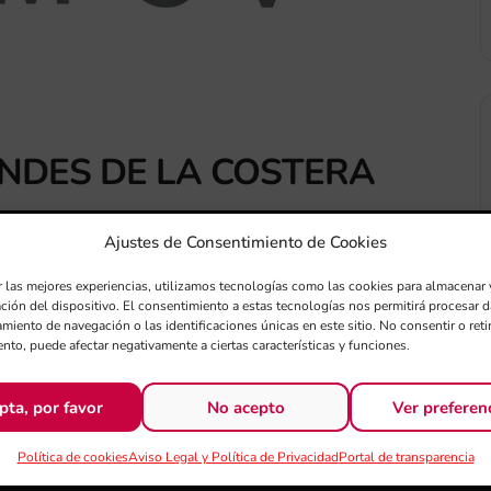
ANDES DE LA COSTERA
Ajustes de Consentimiento de Cookies
r las mejores experiencias, utilizamos tecnologías como las cookies para almacenar 
ación del dispositivo. El consentimiento a estas tecnologías nos permitirá procesar
miento de navegación o las identificaciones únicas en este sitio. No consentir o retir
nto, puede afectar negativamente a ciertas características y funciones.
+ exportación iCal / Outlook
pta, por favor
No acepto
Ver preferen
Política de cookies
Aviso Legal y Política de Privacidad
Portal de transparencia