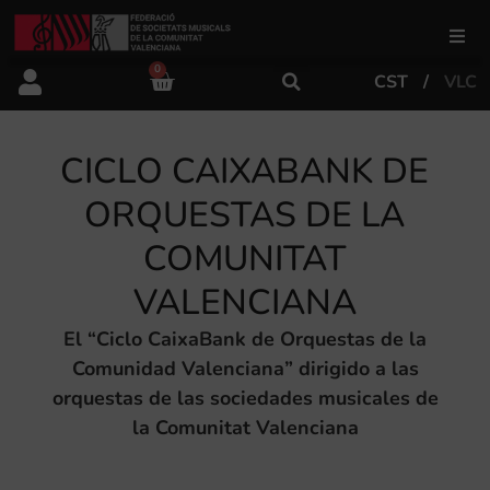
0
CST
VLC
FSMCV
CICLO CAIXABANK DE
Áreas de gestión
ORQUESTAS DE LA
Área educativa
COMUNITAT
VALENCIANA
Área artística
El “Ciclo CaixaBank de Orquestas de la
Comunidad Valenciana” dirigido a las
Actualidad
orquestas de las sociedades musicales de
la Comunitat Valenciana
Tienda