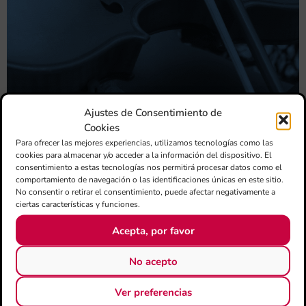
Ajustes de Consentimiento de
Cookies
Para ofrecer las mejores experiencias, utilizamos tecnologías como las
cookies para almacenar y/o acceder a la información del dispositivo. El
S. M. INSTRUCTIVA SANTA CECILIA DE CULLERA
consentimiento a estas tecnologías nos permitirá procesar datos como el
comportamiento de navegación o las identificaciones únicas en este sitio.
19 DE OCTUBRE | 12:00 HORAS
No consentir o retirar el consentimiento, puede afectar negativamente a
CALLE DEL RÍO, 7. CULLERA.
ciertas características y funciones.
CENTRO ARTÍSTICO MUSICAL DE JÁVEA
Acepta, por favor
14 DE NOVIEMBRE | 21:30 HORAS
No acepto
Iglesia de San Bartolomé. JÁVEA.
Ver preferencias
SOCIEDAD MUSICAL “LA PRIMITIVA” DE