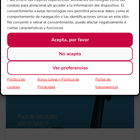
Valenciana en su décima edición
cookies para almacenar y/o acceder a la información del dispositivo. El
consentimiento a estas tecnologías nos permitirá procesar datos como el
El programa de becas CaixaBank dirigidas al alumnado de
comportamiento de navegación o las identificaciones únicas en este sitio.
la red de centros educativos de las sociedades musicales
No consentir o retirar el consentimiento, puede afectar negativamente a
ciertas características y funciones.
alcanza
Acepta, por favor
Leer Más >>
No acepto
Ver preferencias
Política de
Aviso Legal y Política de
Portal de
cookies
Privacidad
transparencia