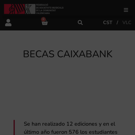
0
CST
VLC
FSMCV
Áreas de gestión
BECAS CAIXABANK
Área educativa
Área artística
Actualidad
Se han realizado 12 ediciones y en el
Tienda
último año fueron 576 los estudiantes