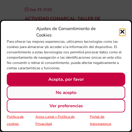
Sep 29 2026
ACTIVIDAD COMARCAL: TALLER DE
ESTIRAMIENTOS Y POSTURA
Ajustes de Consentimiento de
CORPORAL PARA MÚSICOS
Cookies
Para ofrecer las mejores experiencias, utilizamos tecnologías como las
cookies para almacenar y/o acceder a la información del dispositivo. El
consentimiento a estas tecnologías nos permitirá procesar datos como el
comportamiento de navegación o las identificaciones únicas en este sitio.
OCTUBRE 2026
No consentir o retirar el consentimiento, puede afectar negativamente a
ciertas características y funciones.
Acepta, por favor
Oct 04 2026
ACTIVIDAD COMARCAL: XI GALA DE
No acepto
LA MÚSICA
Ver preferencias
Política de
Aviso Legal y Política de
Portal de
Oct 17 2026
cookies
Privacidad
transparencia
ACTIVIDAD COMARCAL: XI GALA DE