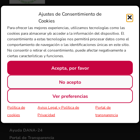
CERTIFICACIÓN CALIDAD ISO-9001
Ajustes de Consentimiento de
Cookies
Para ofrecer las mejores experiencias, utilizamos tecnologías como las
cookies para almacenar y/o acceder a la información del dispositivo. El
consentimiento a estas tecnologías nos permitirá procesar datos como el
comportamiento de navegación o las identificaciones únicas en este sitio.
No consentir o retirar el consentimiento, puede afectar negativamente a
ciertas características y funciones.
ENLACES DE INTERÉS
Acepta, por favor
Adda Alicante
Auditori i Palau de Congressos de Castelló
No acepto
Palau de la Música València
Palau de Les Arts - Reina Sofía
Ver preferencias
European Commission Erasmus +
Política de
Aviso Legal y Política de
Portal de
+ FSMCV
cookies
Privacidad
transparencia
Covid 19
Ayuda DANA-24
Portal de Transparencia