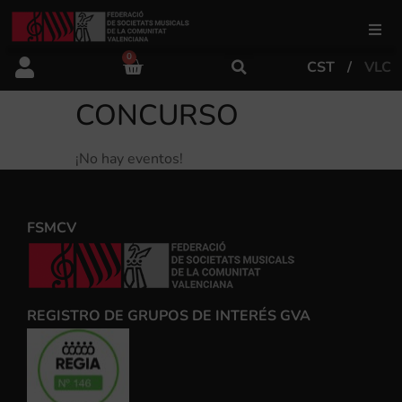
0
CST
VLC
FSMCV
CONCURSO
Áreas de gestión
¡No hay eventos!
Área educativa
FSMCV
Área artística
REGISTRO DE GRUPOS DE INTERÉS GVA
Actualidad
Tienda