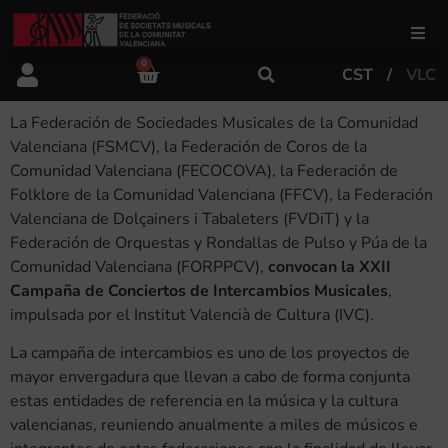
0
CST
VLC
FSMCV
La Federación de Sociedades Musicales de la Comunidad
Áreas de gestión
Valenciana (FSMCV), la Federación de Coros de la
Comunidad Valenciana (FECOCOVA), la Federación de
Folklore de la Comunidad Valenciana (FFCV), la Federación
Área educativa
Valenciana de Dolçainers i Tabaleters (FVDiT) y la
Federación de Orquestas y Rondallas de Pulso y Púa de la
Comunidad Valenciana (FORPPCV),
convocan la XXII
Área artística
Campaña de Conciertos de Intercambios Musicales
,
impulsada por el Institut Valencià de Cultura (IVC).
La campaña de intercambios es uno de los proyectos de
Actualidad
mayor envergadura que llevan a cabo de forma conjunta
estas entidades de referencia en la música y la cultura
Tienda
valencianas, reuniendo anualmente a miles de músicos e