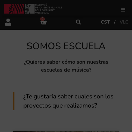
0
CST
VLC
FSMCV
SOMOS ESCUELA
Áreas de gestión
¿Quieres saber cómo son nuestras
Área educativa
escuelas de música?
Área artística
¿Te gustaría saber cuáles son los
Actualidad
proyectos que realizamos?
Tienda