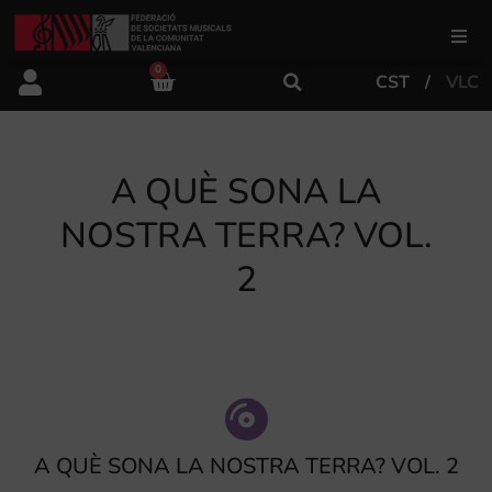
0
CST
VLC
FSMCV
Áreas de gestión
A QUÈ SONA LA
NOSTRA TERRA? VOL.
Área educativa
2
Área artística
Actualidad
A QUÈ SONA LA NOSTRA TERRA? VOL. 2
Tienda