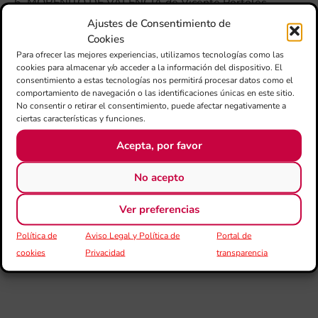
6. MORENITO DE VALENCIA de Vicente Portolés
Tomás.
Ajustes de Consentimiento de
Cookies
Directora:
Para ofrecer las mejores experiencias, utilizamos tecnologías como las
cookies para almacenar y/o acceder a la información del dispositivo. El
Lidón Valer Cabaleiro
consentimiento a estas tecnologías nos permitirá procesar datos como el
comportamiento de navegación o las identificaciones únicas en este sitio.
No consentir o retirar el consentimiento, puede afectar negativamente a
ciertas características y funciones.
¡Escucha este CD en Spotify!
Acepta, por favor
No acepto
Ver preferencias
Política de
Aviso Legal y Política de
Portal de
cookies
Privacidad
transparencia