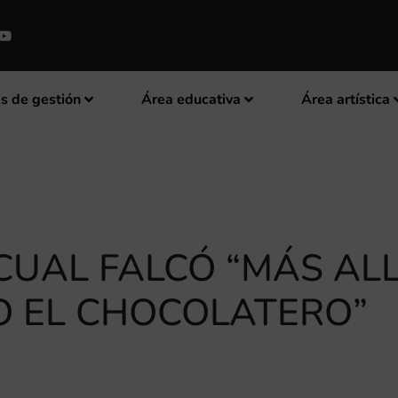
s de gestión
Área educativa
Área artística
UAL FALCÓ “MÁS AL
O EL CHOCOLATERO”