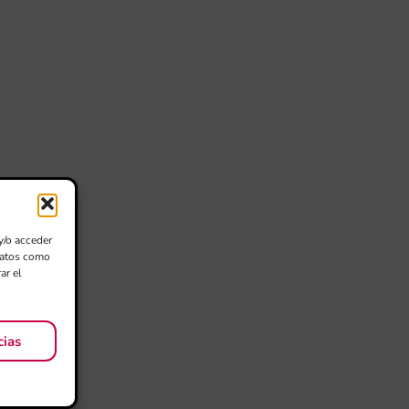
y/o acceder
 datos como
ar el
cias