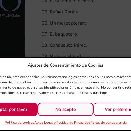
04. El Sr. Emilio lo chato.
05. Rafael Ronda.
06. Un moret plorant.
07. El bequetero.
08. Consuelito Pérez.
09. Navarro el bort.
Ajustes de Consentimiento de Cookies
10. Tots menos uno.
r las mejores experiencias, utilizamos tecnologías como las cookies para almacenar 
11. No meu puc llevar del cap.
ación del dispositivo. El consentimiento a estas tecnologías nos permitirá procesar
miento de navegación o las identificaciones únicas en este sitio. No consentir o retir
12. El berebere.
nto, puede afectar negativamente a ciertas características y funciones.
13. Himne dels borts.
pta, por favor
No acepto
Ver preferen
¡Escucha este CD en Spotify!
Política de cookies
Aviso Legal y Política de Privacidad
Portal de transparencia