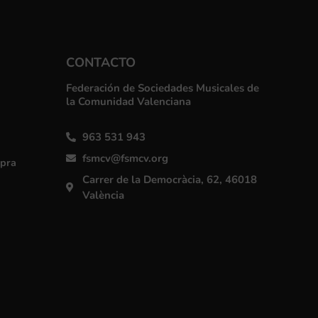
CONTACTO
Federación de Sociedades Musicales de
la Comunidad Valenciana
963 531 943
fsmcv@fsmcv.org
mpra
Carrer de la Democràcia, 62, 46018
València