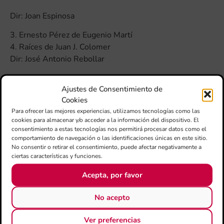
Dir: Joan Espinosa
3. Ernesto Pérez de Eugenio Martí
4. Raíces de Juan J. Colomer
Dir: José Antonio Rebollar
DISCO II
Ajustes de Consentimiento de
1. Arco de Monteleón de Miguel Asins Arbó
Cookies
2. La vall de la Murta de Andrés Valero-Castells
Para ofrecer las mejores experiencias, utilizamos tecnologías como las
cookies para almacenar y/o acceder a la información del dispositivo. El
I. Les Serres (Cavall bernat, Les Agulles), L’incendi
consentimiento a estas tecnologías nos permitirá procesar datos como el
comportamiento de navegación o las identificaciones únicas en este sitio.
II. El Monestir, 1401
No consentir o retirar el consentimiento, puede afectar negativamente a
III. Els pirates moros, El pont de pedra
ciertas características y funciones.
Dir: Andrés Valero-Castells
Acepta, por favor
3. Radio Alcira de Miguel Villar
No acepto
Dir: Ángel Crespo
Ver preferencias
¡Escucha este CD en Spotify!