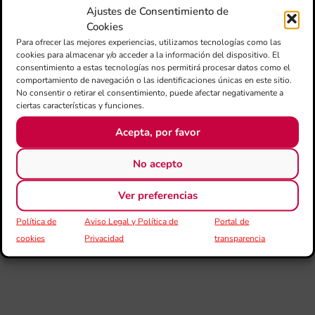
Ajustes de Consentimiento de
2. Movements (Opus 125) de Marc van Delft
Cookies
3. El monte de las ánimas de Andrés Valero-Castells
Para ofrecer las mejores experiencias, utilizamos tecnologías como las
cookies para almacenar y/o acceder a la información del dispositivo. El
4. Vents del Garbí de Josep M. Martínez
consentimiento a estas tecnologías nos permitirá procesar datos como el
comportamiento de navegación o las identificaciones únicas en este sitio.
¡Escucha este CD en Spotify!
No consentir o retirar el consentimiento, puede afectar negativamente a
ciertas características y funciones.
Acepta, por favor
No acepto
Ver preferencias
Política de
Aviso Legal y Política de
Portal de
cookies
Privacidad
transparencia