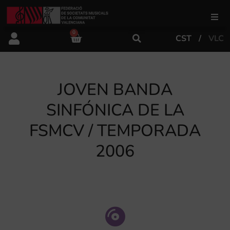
0
CST
VLC
FSMCV
Áreas de gestión
JOVEN BANDA
SINFÓNICA DE LA
Área educativa
FSMCV / TEMPORADA
2006
Área artística
Actualidad
Tienda