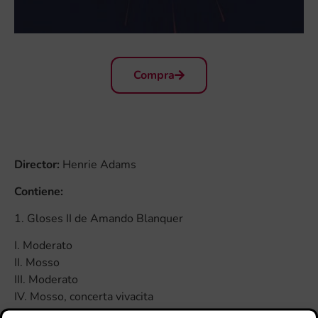
Compra
Director:
Henrie Adams
Contiene:
1. Gloses II de Amando Blanquer
I. Moderato
II. Mosso
III. Moderato
IV. Mosso, concerta vivacita
V. Allegro jubiloso