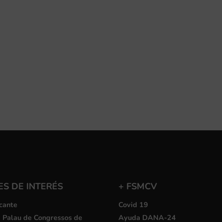
S DE INTERÉS
+ FSMCV
cante
Covid 19
i Palau de Congressos de
Ayuda DANA-24