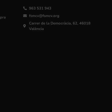
963 531 943
fsmcv@fsmcv.org
mpra
Carrer de la Democràcia, 62, 46018
València