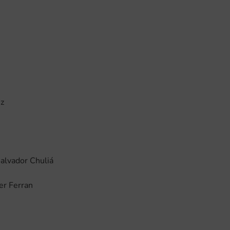
ez
Salvador Chuliá
rer Ferran