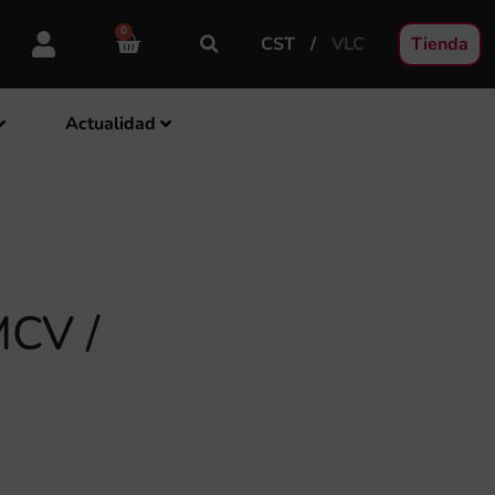
0
CST
VLC
Tienda
Actualidad
CV /