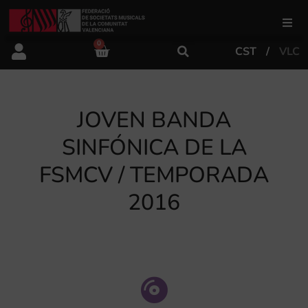
0
CST
VLC
FSMCV
Áreas de gestión
JOVEN BANDA
SINFÓNICA DE LA
Área educativa
FSMCV / TEMPORADA
2016
Área artística
Actualidad
Tienda