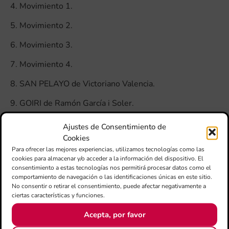
4. Movimiento 1.
5. Movimiento 2.
6. Movimiento 3.
7. Movimiento 4.
8. SAN PELAYO de Victoriano Valencia.
9. GOIRI de Ramón García i Soler.
COOL BRASS FIVE de Ferrer Ferran:
Ajustes de Consentimiento de
Cookies
10. Allegro vivo e leggiero.
Para ofrecer las mejores experiencias, utilizamos tecnologías como las
cookies para almacenar y/o acceder a la información del dispositivo. El
11. Larghetto molto espressivo.
consentimiento a estas tecnologías nos permitirá procesar datos como el
comportamiento de navegación o las identificaciones únicas en este sitio.
12. Allegro leggiero.
No consentir o retirar el consentimiento, puede afectar negativamente a
ciertas características y funciones.
JAZZ SUITE de Antón Alcalde:
Acepta, por favor
13. Swing.